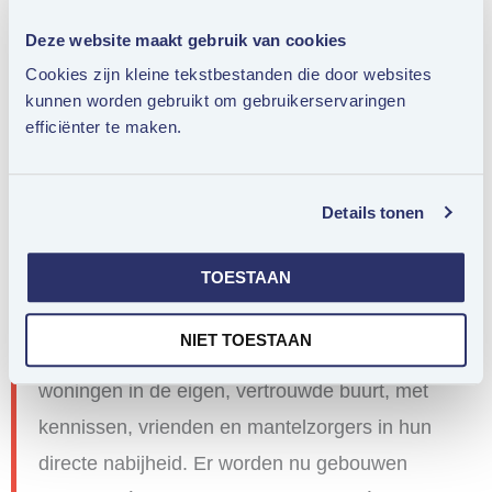
Een ander bezwaar is puur praktisch: naarmate
Deze website maakt gebruik van cookies
je ouder wordt, gaat alles minder als vanzelf. Je
Cookies zijn kleine tekstbestanden die door websites
ziet op tegen de kleine ongemakken. Zoals
kunnen worden gebruikt om gebruikerservaringen
efficiënter te maken.
inpakken. Een verhuizing regelen. Met de nodige
praktische begeleiding en hulp, zouden mensen
sneller geneigd zijn om een ander huis in
Details tonen
overweging te nemen.
TOESTAAN
Maar eigenlijk is de voornaamste reden van het
NIET TOESTAAN
gebrek aan doorstroming: er is geen aanbod van
woningen in de eigen, vertrouwde buurt, met
kennissen, vrienden en mantelzorgers in hun
directe nabijheid. Er worden nu gebouwen