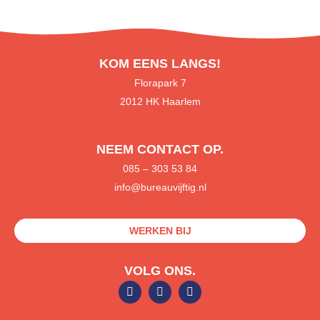
KOM EENS LANGS!
Florapark 7
2012 HK Haarlem
NEEM CONTACT OP.
085
– 303 53 84
info@bureauvijftig.nl
WERKEN BIJ
VOLG ONS.
L
F
S
i
a
p
n
c
o
k
e
t