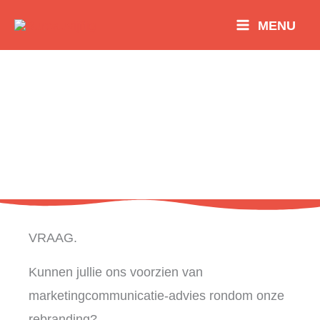
Ga
MENU
naar
de
inhoud
Oorwerk - strategisch advies &
marketingcommunicatie
Marketingcommunicatie
VRAAG.
Kunnen jullie ons voorzien van
marketingcommunicatie-advies rondom onze
rebranding?