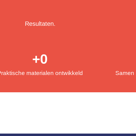
Resultaten.
+
0
raktische materialen ontwikkeld
Samen 