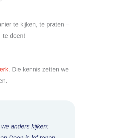
’.
er te kijken, te praten –
 te doen!
erk
. Die kennis zetten we
en.
we anders kijken:
n Doen is lef tonen,