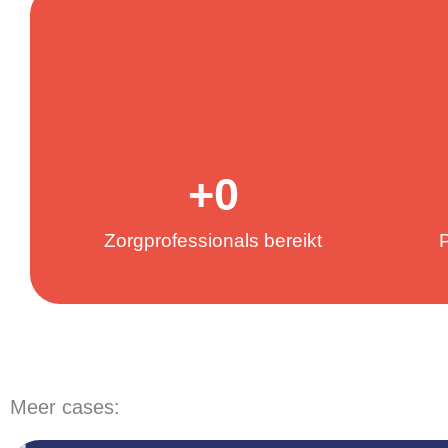
+
0
Zorgprofessionals bereikt
P
Meer cases: