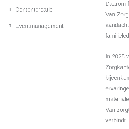
Daarom f
Contentcreatie
Van Zorg
aandacht 
Eventmanagement
familiele
In 2025 
Zorgkant
bijeenkom
ervaring
material
Van zorgt
verbindt.