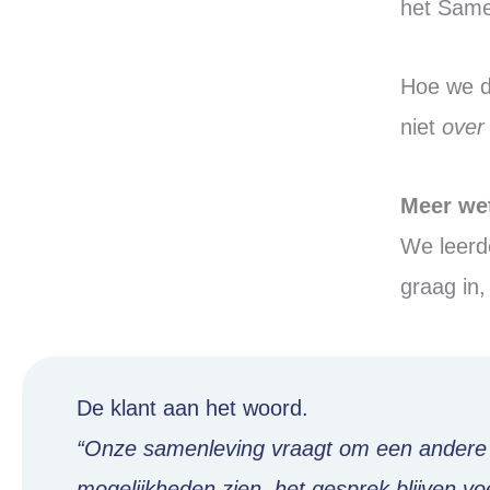
het Same
Hoe we d
niet
over
Meer we
We leerd
graag in
De klant aan het woord.
“Onze samenleving vraagt om een andere m
mogelijkheden zien, het gesprek blijven 