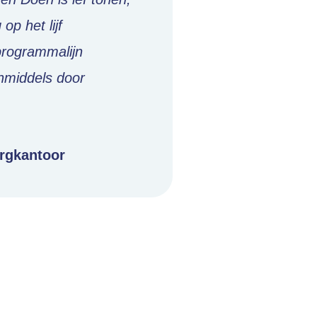
p het lijf
 programmalijn
nmiddels door
orgkantoor