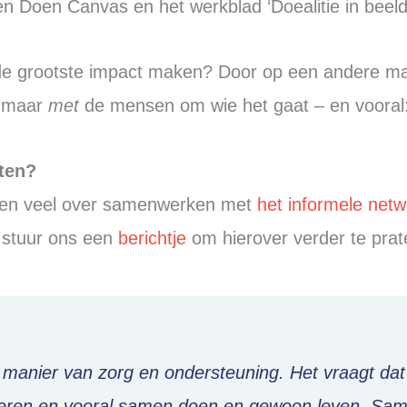
n Doen Canvas en het werkblad ‘Doealitie in beeld
e grootste impact maken? Door op een andere mani
maar
met
de mensen om wie het gaat – en vooral:
ten?
en veel over samenwerken met
het informele netw
, stuur ons een
berichtje
om hierover verder te prat
anier van zorg en ondersteuning. Het vraagt dat 
voeren en vooral samen doen en gewoon leven. Same