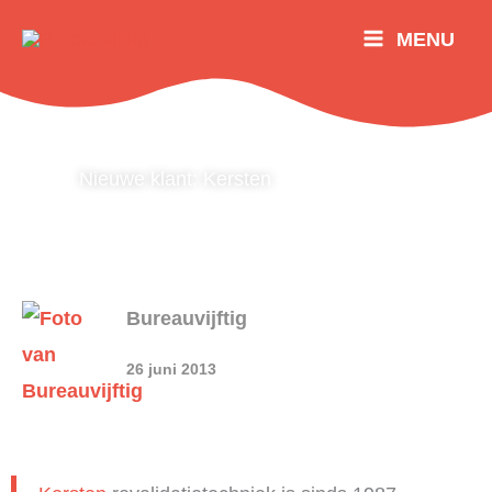
Ga
MENU
naar
de
inhoud
Nieuwe klant: Kersten
Bureauvijftig
26 juni 2013