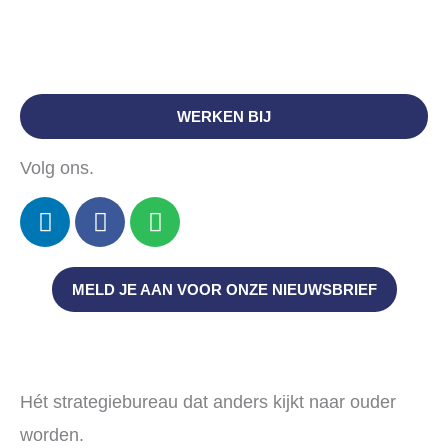
085
– 303 53 84
info@bureauvijftig.nl
WERKEN BIJ
Volg ons.
L
F
S
i
a
p
n
c
o
k
e
t
MELD JE AAN VOOR ONZE NIEUWSBRIEF
e
b
i
d
o
f
i
o
y
n
k
Hét strategiebureau dat anders kijkt naar ouder
worden.