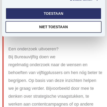
vaker moeite mee dan vrouwen (25% versus
17%). Dit kan leiden tot eenzaamheid, een kwart
TOESTAAN
van de vijftigplussers geeft aan zich alleen te
voelen, nu ze door de coronacrisis geen bezoek
NIET TOESTAAN
meer mogen ontvangen.
Een onderzoek uitvoeren?
Bij Bureauvijftig doen we
regelmatig onderzoek naar de wensen en
behoeften van vijftigplussers om hen nóg beter te
begrijpen. Op basis van deze inzichten helpen
we je graag verder. Bijvoorbeeld door mee te
denken over strategische vraagstukken, te
werken aan contentcampagnes of op andere