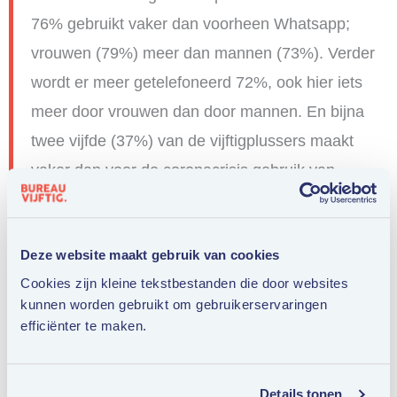
76% gebruikt vaker dan voorheen Whatsapp;
vrouwen (79%) meer dan mannen (73%). Verder
wordt er meer getelefoneerd 72%, ook hier iets
meer door vrouwen dan door mannen. En bijna
twee vijfde (37%) van de vijftigplussers maakt
vaker dan voor de coronacrisis gebruik van
facetime of beeldbellen om in contact te blijven
met anderen. Zestigers doen dit vaker dan
Deze website maakt gebruik van cookies
zeventigers (43% versus 33%). E-mail wordt
Cookies zijn kleine tekstbestanden die door websites
door 32% vaker gebruikt. Ondanks al deze
kunnen worden gebruikt om gebruikerservaringen
hulpmiddelen zegt toch een vijfde (21%) het
efficiënter te maken.
moeilijk te vinden om contact te houden nu
bezoek ontvangen niet kan. Mannen hebben hier
Details tonen