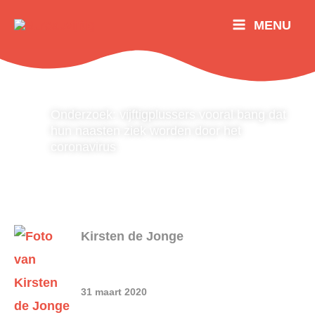
Ga
MENU
naar
de
inhoud
Onderzoek: vijftigplussers vooral bang dat
hun naasten ziek worden door het
coronavirus
Kirsten de Jonge
31 maart 2020