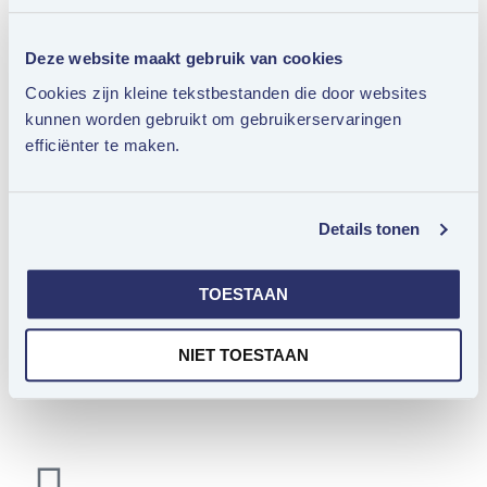
Waarom Bureauvijftig?
Deze website maakt gebruik van cookies
Cookies zijn kleine tekstbestanden die door websites
kunnen worden gebruikt om gebruikerservaringen
efficiënter te maken.
Leer je doelgroep kennen als geen ander
Details tonen
TOESTAAN
NIET TOESTAAN
Ruim 15 jaar marktleider