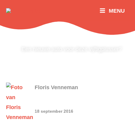
Ga
MENU
naar
de
inhoud
Een nieuwe auto voor deze vijftigplusser?
Floris Venneman
18 september 2016