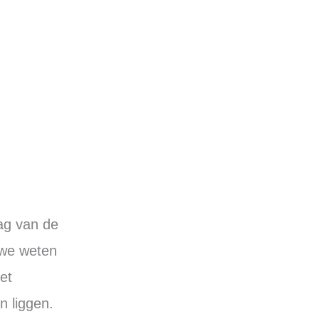
ag van de
 we weten
et
n liggen.