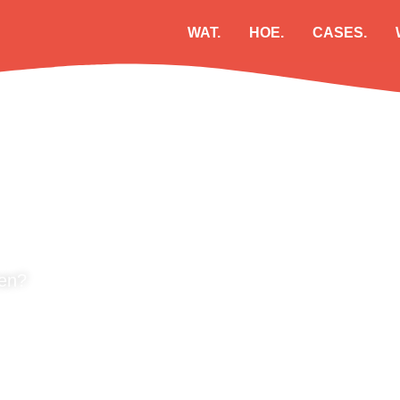
WAT.
HOE.
CASES.
ren?