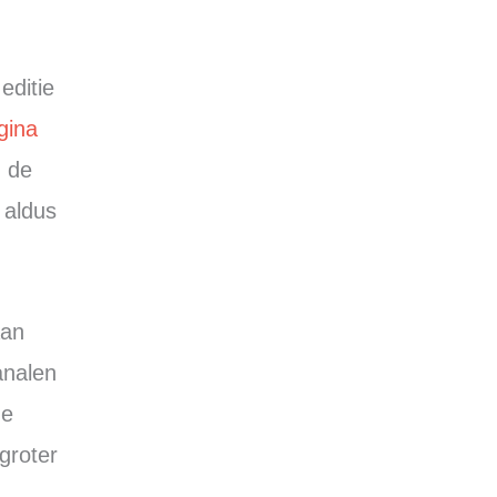
editie
gina
n de
 aldus
aan
analen
ze
groter