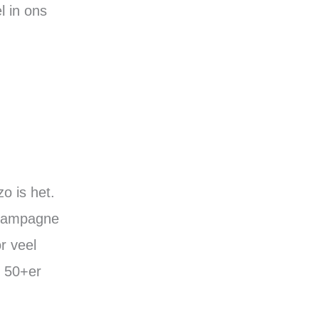
l in ons
o is het.
 campagne
r veel
e 50+er