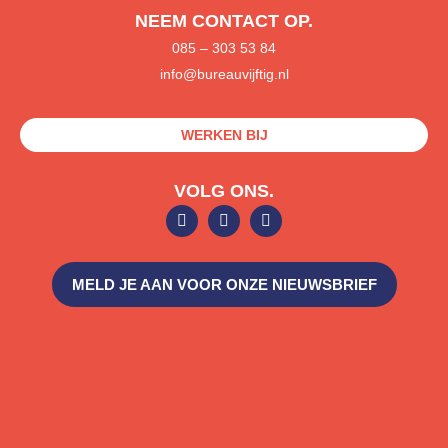
NEEM CONTACT OP.
085
– 303 53 84
info@bureauvijftig.nl
WERKEN BIJ
VOLG ONS.
L
F
S
i
a
p
n
c
o
k
e
t
e
b
i
MELD JE AAN VOOR ONZE NIEUWSBRIEF
d
o
f
i
o
y
n
k