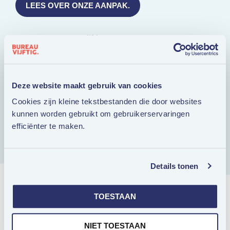
LEES OVER ONZE AANPAK.
Waarom Bureauvijftig?
Leer je doelgroep kennen als geen ander
Ruim 15 jaar marktleider
Deze website maakt gebruik van cookies
Full service: data, strategie en campagnes
Cookies zijn kleine tekstbestanden die door websites
Wij kijken anders naar ouder worden
kunnen worden gebruikt om gebruikerservaringen
Toegang tot het Nationale 50Plus Panel
efficiënter te maken.
Details tonen
TOESTAAN
NIET TOESTAAN