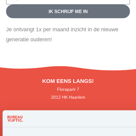
IK SCHRIJF ME IN
Je ontvangt 1x per maand inzicht in de nieuwe
generatie ouderen!
KOM EENS LANGS!
Florapark 7
2012 HK Haarlem
NEEM CONTACT OP.
085
– 303 53 84
info@bureauvijftig.nl