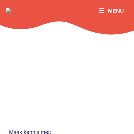
Ga
MENU
naar
de
inhoud
Maak kennis met: