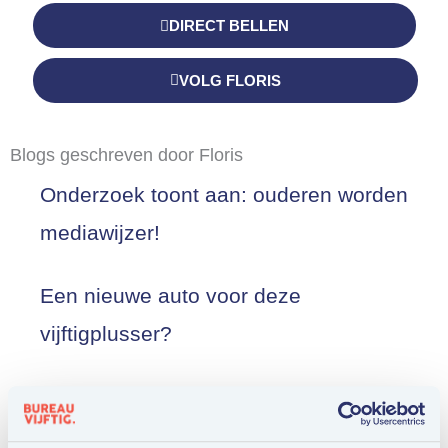
DIRECT BELLEN
VOLG FLORIS
Blogs geschreven door Floris
Onderzoek toont aan: ouderen worden
Pagina
Pagina
Pagina
Pagina
Pagina
Pagina
Pagina
mediawijzer!
Een nieuwe auto voor deze
vijftigplusser?
50-plusser vindt zichzelf beter in
coachen, rekenen en kritisch