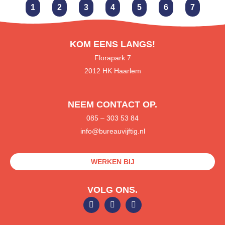
1
2
3
4
5
6
7
KOM EENS LANGS!
Florapark 7
2012 HK Haarlem
NEEM CONTACT OP.
085
– 303 53 84
info@bureauvijftig.nl
WERKEN BIJ
VOLG ONS.
L
F
S
i
a
p
n
c
o
k
e
t