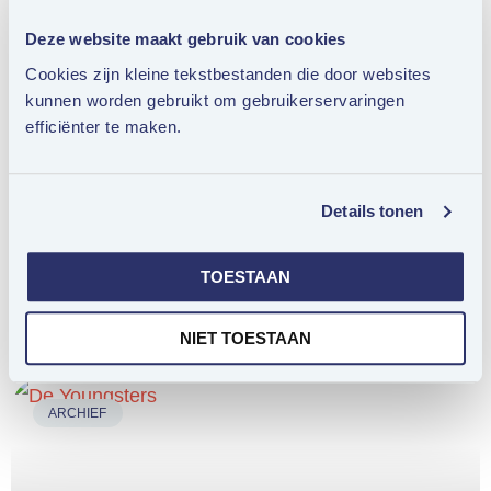
nadenken dan hun jongere collega’s.
Deze website maakt gebruik van cookies
Cookies zijn kleine tekstbestanden die door websites
Ouderen bereiken via social media?
kunnen worden gebruikt om gebruikerservaringen
efficiënter te maken.
Prangende vraag: bestaat dé 50-
plusser?
Details tonen
De ‘ouderen’ in cijfers: 6,3 miljoen 50-
TOESTAAN
plussers
NIET TOESTAAN
ARCHIEF